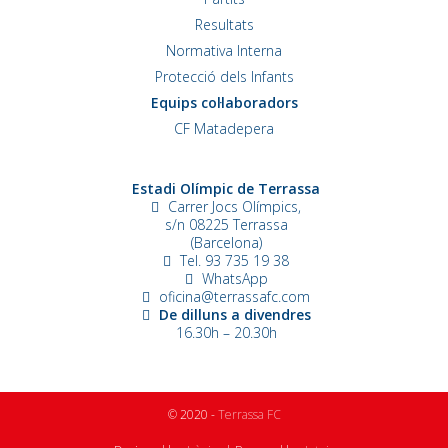
Resultats
Normativa Interna
Protecció dels Infants
Equips col·laboradors
CF Matadepera
Estadi Olímpic de Terrassa
Carrer Jocs Olímpics,
s/n
08225 Terrassa
(Barcelona)
Tel. 93 735 19 38
WhatsApp
oficina@terrassafc.com
De dilluns a divendres
16.30h – 20.30h
© 2020 -
Terrassa FC