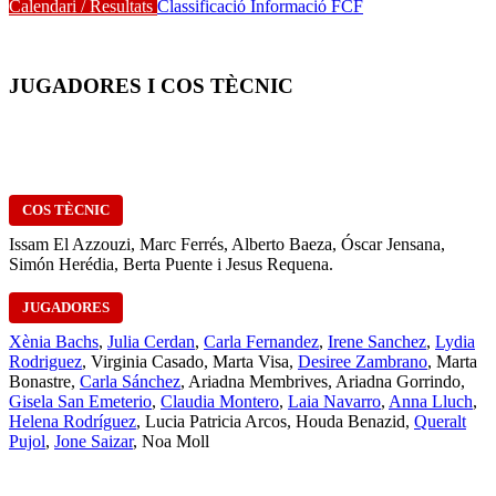
Calendari / Resultats
Classificació
Informació FCF
JUGADORES I COS TÈCNIC
COS TÈCNIC
Issam El Azzouzi, Marc Ferrés, Alberto Baeza, Óscar Jensana,
Simón Herédia, Berta Puente i Jesus Requena.
JUGADORES
Xènia Bachs
,
Julia Cerdan
,
Carla Fernandez
,
Irene Sanchez
,
Lydia
Rodriguez
, Virginia Casado, Marta Visa,
Desiree Zambrano
, Marta
Bonastre,
Carla Sánchez
, Ariadna Membrives, Ariadna Gorrindo,
Gisela San Emeterio
,
Claudia Montero
,
Laia Navarro
,
Anna Lluch
,
Helena Rodríguez
, Lucia Patricia Arcos, Houda Benazid,
Queralt
Pujol
,
Jone Saizar
, Noa Moll