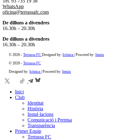
Tel. 93 735 19 38
WhatsApp
oficina@terrassafc.com
De dilluns a divendres
16.30h – 20.30h
De dilluns a divendres
16.30h – 20.30h
©
2026
-
Terrassa FC
Designed by:
Icònica
| Powered by:
Intuix
© 2020 -
Terrassa FC
Designed by:
Icònica
| Powered by:
Intuix
Inici
Club
Identitat
Història
Instal·lacions
Comunicació i Premsa
Transparència
Primer Equip
Terrassa FC