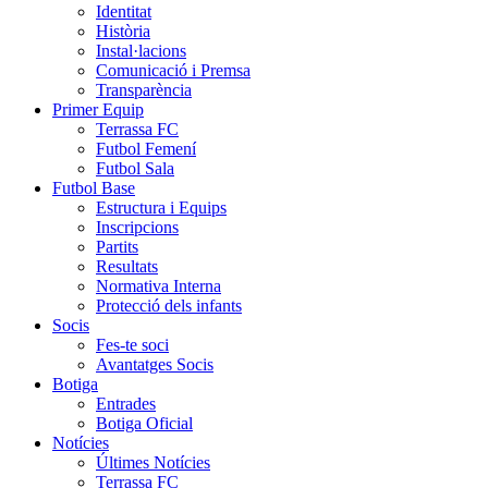
Identitat
Història
Instal·lacions
Comunicació i Premsa
Transparència
Primer Equip
Terrassa FC
Futbol Femení
Futbol Sala
Futbol Base
Estructura i Equips
Inscripcions
Partits
Resultats
Normativa Interna
Protecció dels infants
Socis
Fes-te soci
Avantatges Socis
Botiga
Entrades
Botiga Oficial
Notícies
Últimes Notícies
Terrassa FC