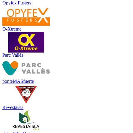
Opyfex Fusters
O-Xtreme
Parc Vallès
ponteMASfuerte
Revestaisla