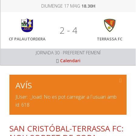
DIUMENGE 17 MAIG
18.30H
2 - 4
CF PALAUTORDERA
TERRASSA FC
JORNADA 30 · PREFERENT FEMENÍ
Calendari
AVÍS
JUser: :_load: No es pot carregar a l`usuari amb
id: 618
SAN CRISTÓBAL-TERRASSA FC: