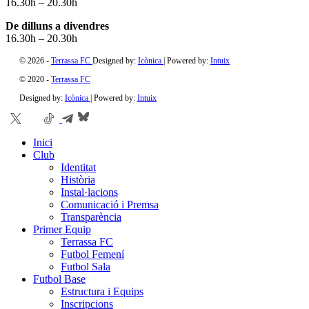
16.30h – 20.30h
De dilluns a divendres
16.30h – 20.30h
©
2026
-
Terrassa FC
Designed by:
Icònica
| Powered by:
Intuix
© 2020 -
Terrassa FC
Designed by:
Icònica
| Powered by:
Intuix
Inici
Club
Identitat
Història
Instal·lacions
Comunicació i Premsa
Transparència
Primer Equip
Terrassa FC
Futbol Femení
Futbol Sala
Futbol Base
Estructura i Equips
Inscripcions