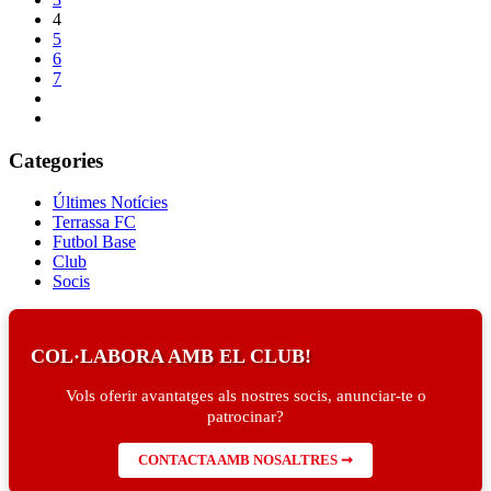
4
5
6
7
Categories
Últimes Notícies
Terrassa FC
Futbol Base
Club
Socis
COL·LABORA AMB EL CLUB!
Vols oferir avantatges als nostres socis, anunciar-te o
patrocinar?
CONTACTA AMB NOSALTRES ➞