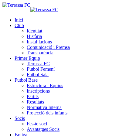
Inici
Club
Identitat
Història
Instal·lacions
Comunicació i Premsa
Transparència
Primer Equip
Terrassa FC
Futbol Femení
Futbol Sala
Futbol Base
Estructura i Equips
Inscripcions
Partits
Resultats
Normativa Interna
Protecció dels infants
Socis
Fes-te soci
Avantatges Socis
Botiga