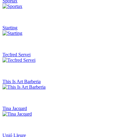
Sportax
Starting
Tecfred Servei
This Is Art Barberia
Tina Jacqard
Unió Lleure