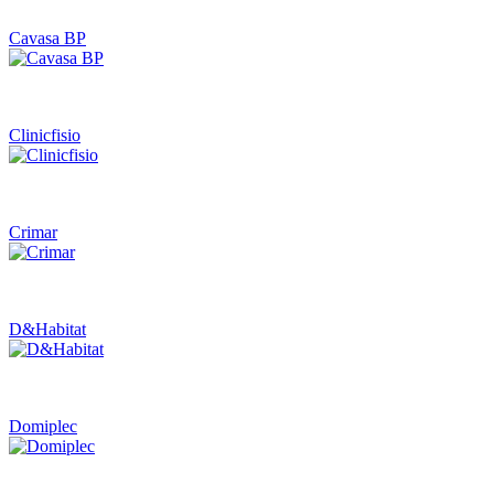
Cavasa BP
Clinicfisio
Crimar
D&Habitat
Domiplec