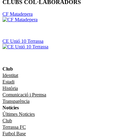
CLUBS COL·LABORADORS
CF Matadepera
CE Unió 10 Terrassa
Club
Identitat
Estadi
Història
Comunicació i Premsa
Transparència
Notícies
Últimes Noticies
Club
Terrassa FC
Futbol Base