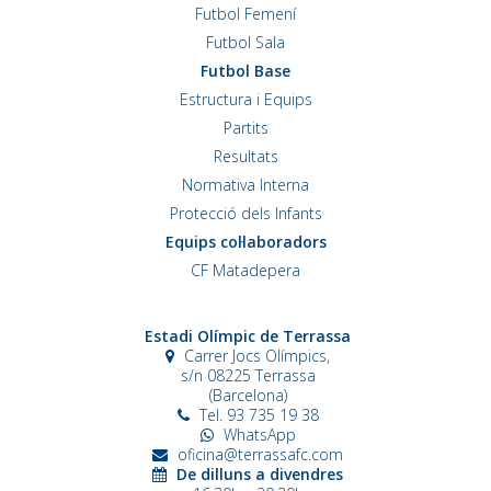
Futbol Femení
Futbol Sala
Futbol Base
Estructura i Equips
Partits
Resultats
Normativa Interna
Protecció dels Infants
Equips col·laboradors
CF Matadepera
Estadi Olímpic de Terrassa
Carrer Jocs Olímpics,
s/n
08225 Terrassa
(Barcelona)
Tel. 93 735 19 38
WhatsApp
oficina@terrassafc.com
De dilluns a divendres