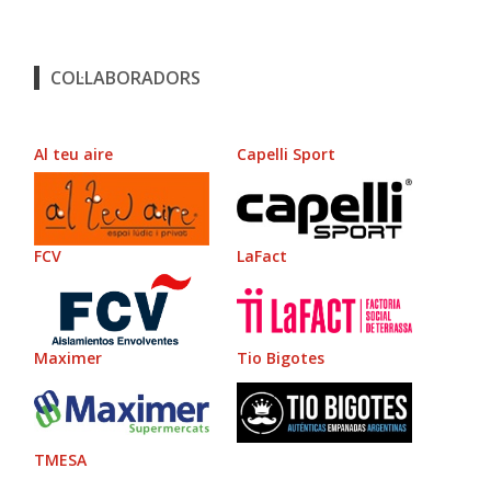
COL·LABORADORS
Al teu aire
Capelli Sport
FCV
LaFact
Maximer
Tio Bigotes
TMESA