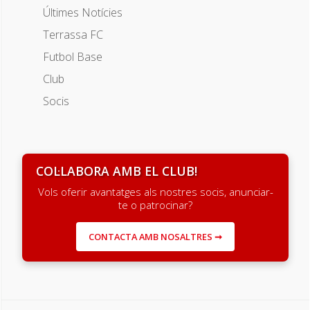
Últimes Notícies
Terrassa FC
Futbol Base
Club
Socis
COL·LABORA AMB EL CLUB!
Vols oferir avantatges als nostres socis, anunciar-
te o patrocinar?
CONTACTA AMB NOSALTRES ➞