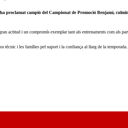
 s’ha proclamat campió del Campionat de Promoció Benjamí, culminan
an actitud i un compromís exemplar tant als entrenaments com als partits. 
 cos tècnic i les famílies pel suport i la confiança al llarg de la tempo