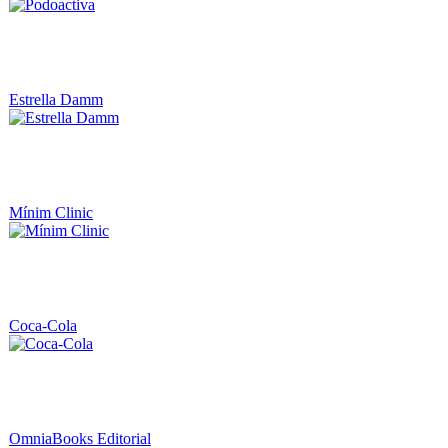
Estrella Damm
Mínim Clinic
Coca-Cola
OmniaBooks Editorial