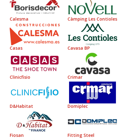
Calesma
Càmping Les Contioles
Casas
Cavasa BP
Clinicfisio
Crimar
D&Habitat
Domiplec
Fiosan
Fitting Steel