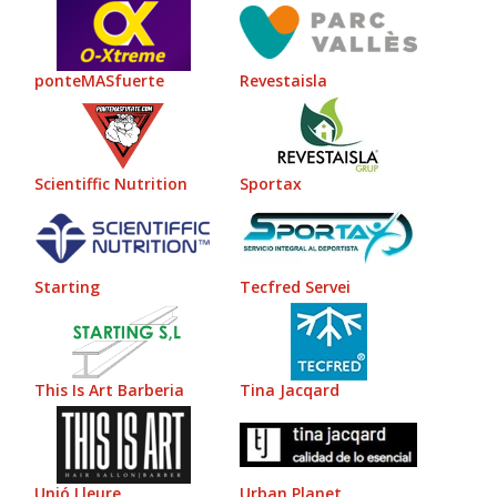
ponteMASfuerte
Revestaisla
Scientiffic Nutrition
Sportax
Starting
Tecfred Servei
This Is Art Barberia
Tina Jacqard
Unió Lleure
Urban Planet