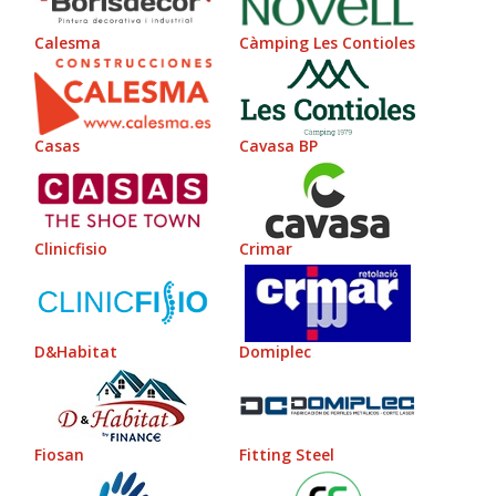
Calesma
Càmping Les Contioles
Casas
Cavasa BP
Clinicfisio
Crimar
D&Habitat
Domiplec
Fiosan
Fitting Steel