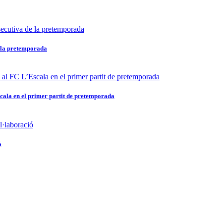
e la pretemporada
scala en el primer partit de pretemporada
ó