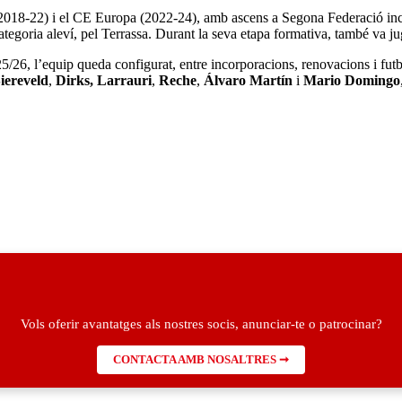
(2018-22) i el CE Europa (2022-24), amb ascens a Segona Federació inc
categoria aleví, pel Terrassa. Durant la seva etapa formativa, també va j
5/26, l’equip queda configurat, entre incorporacions, renovacions i fut
iereveld
,
Dirks
,
Larrauri
,
Reche
,
Álvaro Martín
i
Mario Domingo
Vols oferir avantatges als nostres socis, anunciar-te o patrocinar?
CONTACTA AMB NOSALTRES ➞