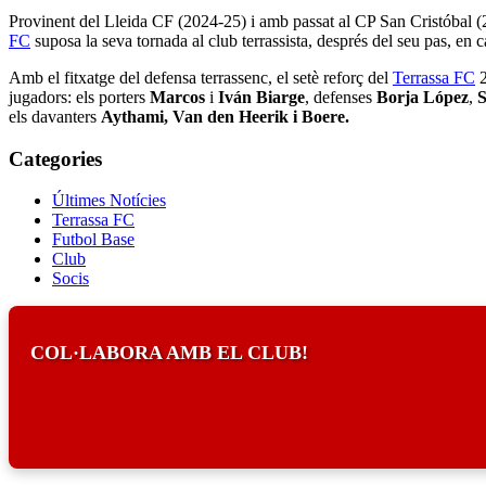
Provinent del Lleida CF (2024-25) i amb passat al CP San Cristóbal 
FC
suposa la seva tornada al club terrassista, després del seu pas, en 
Amb el fitxatge del defensa terrassenc, el setè reforç del
Terrassa FC
2
jugadors: els porters
Marcos
i
Iván Biarge
, defenses
Borja López
,
S
els davanters
Aythami
,
Van den Heerik
i
Boere
.
Categories
Últimes Notícies
Terrassa FC
Futbol Base
Club
Socis
COL·LABORA AMB EL CLUB!