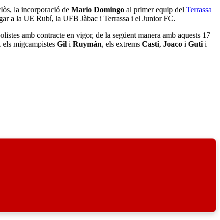
lòs, la incorporació de
Mario Domingo
al primer equip del
Terrassa
ugar a la UE Rubí, la UFB Jàbac i Terrassa i el Junior FC.
bolistes amb contracte en vigor, de la següent manera amb aquests 17
, els migcampistes
Gil
i
Ruymán
, els extrems
Casti
,
Joaco
i
Guti
i