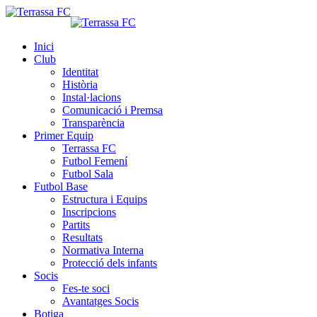
Inici
Club
Identitat
Història
Instal·lacions
Comunicació i Premsa
Transparència
Primer Equip
Terrassa FC
Futbol Femení
Futbol Sala
Futbol Base
Estructura i Equips
Inscripcions
Partits
Resultats
Normativa Interna
Protecció dels infants
Socis
Fes-te soci
Avantatges Socis
Botiga