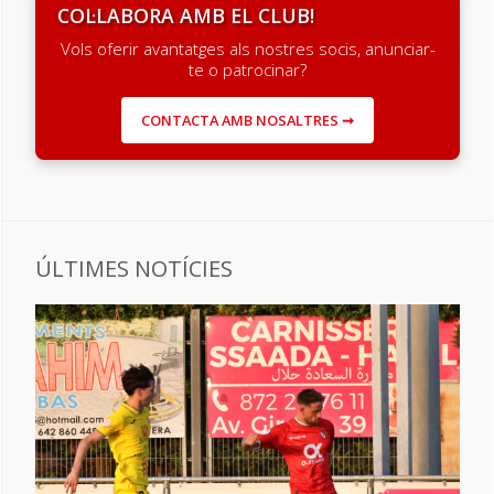
COL·LABORA AMB EL CLUB!
Vols oferir avantatges als nostres socis, anunciar-
te o patrocinar?
CONTACTA AMB NOSALTRES ➞
ÚLTIMES NOTÍCIES