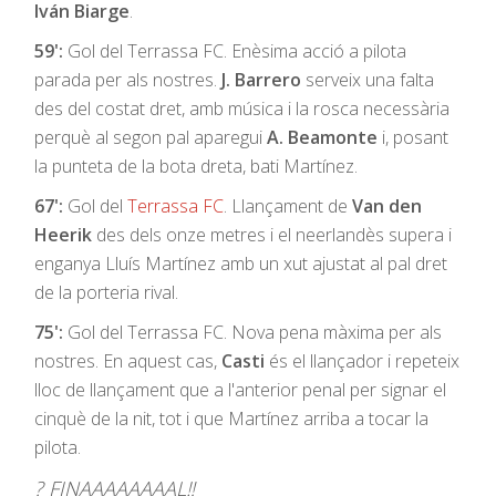
Iván Biarge
.
59':
Gol del Terrassa FC. Enèsima acció a pilota
parada per als nostres.
J. Barrero
serveix una falta
des del costat dret, amb música i la rosca necessària
perquè al segon pal aparegui
A. Beamonte
i, posant
la punteta de la bota dreta, bati Martínez.
67':
Gol del
Terrassa FC
. Llançament de
Van den
Heerik
des dels onze metres i el neerlandès supera i
enganya Lluís Martínez amb un xut ajustat al pal dret
de la porteria rival.
75':
Gol del Terrassa FC. Nova pena màxima per als
nostres. En aquest cas,
Casti
és el llançador i repeteix
lloc de llançament que a l'anterior penal per signar el
cinquè de la nit, tot i que Martínez arriba a tocar la
pilota.
? FINAAAAAAAAL‼️