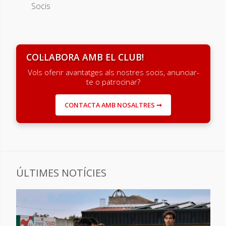
Socis
COL·LABORA AMB EL CLUB!
Vols oferir avantatges als nostres socis, anunciar-
te o patrocinar?
CONTACTA AMB NOSALTRES ➞
ÚLTIMES NOTÍCIES