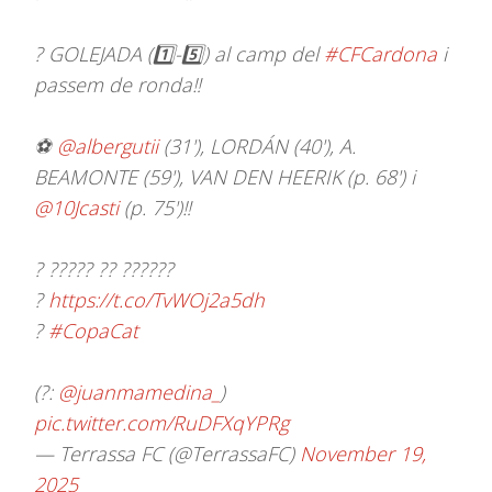
? GOLEJADA (1️⃣-5️⃣) al camp del
#CFCardona
i
passem de ronda‼️
⚽
@albergutii
(31'), LORDÁN (40'), A.
BEAMONTE (59'), VAN DEN HEERIK (p. 68') i
@10Jcasti
(p. 75')‼️
? ????? ?? ??????
?
https://t.co/TvWOj2a5dh
?
#CopaCat
(?:
@juanmamedina_
)
pic.twitter.com/RuDFXqYPRg
— Terrassa FC (@TerrassaFC)
November 19,
2025