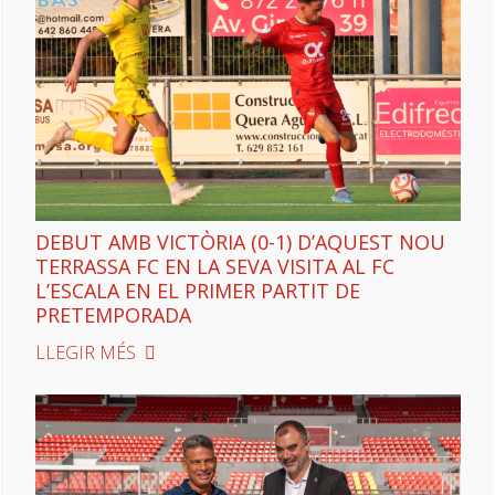
DEBUT AMB VICTÒRIA (0-1) D’AQUEST NOU
TERRASSA FC EN LA SEVA VISITA AL FC
L’ESCALA EN EL PRIMER PARTIT DE
PRETEMPORADA
LLEGIR MÉS