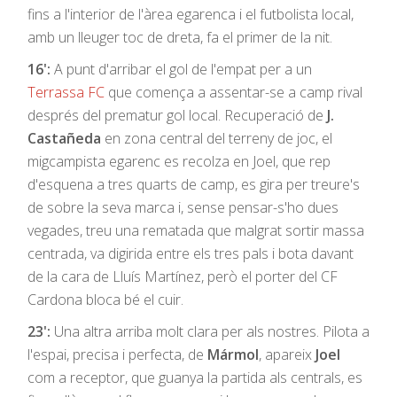
fins a l'interior de l'àrea egarenca i el futbolista local,
amb un lleuger toc de dreta, fa el primer de la nit.
16':
A punt d'arribar el gol de l'empat per a un
Terrassa FC
que comença a assentar-se a camp rival
després del prematur gol local. Recuperació de
J.
Castañeda
en zona central del terreny de joc, el
migcampista egarenc es recolza en Joel, que rep
d'esquena a tres quarts de camp, es gira per treure's
de sobre la seva marca i, sense pensar-s'ho dues
vegades, treu una rematada que malgrat sortir massa
centrada, va digirida entre els tres pals i bota davant
de la cara de Lluís Martínez, però el porter del CF
Cardona bloca bé el cuir.
23':
Una altra arriba molt clara per als nostres. Pilota a
l'espai, precisa i perfecta, de
Mármol
, apareix
Joel
com a receptor, que guanya la partida als centrals, es