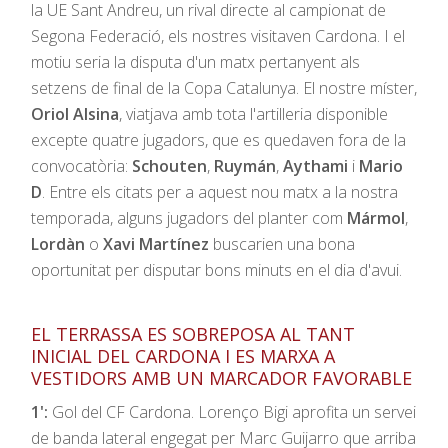
la UE Sant Andreu, un rival directe al campionat de
Segona Federació, els nostres visitaven Cardona. I el
motiu seria la disputa d'un matx pertanyent als
setzens de final de la Copa Catalunya. El nostre míster,
Oriol Alsina
, viatjava amb tota l'artilleria disponible
excepte quatre jugadors, que es quedaven fora de la
convocatòria:
Schouten
,
Ruymán
,
Aythami
i
Mario
D
. Entre els citats per a aquest nou matx a la nostra
temporada, alguns jugadors del planter com
Mármol
,
Lordàn
o
Xavi Martínez
buscarien una bona
oportunitat per disputar bons minuts en el dia d'avui.
EL TERRASSA ES SOBREPOSA AL TANT
INICIAL DEL CARDONA I ES MARXA A
VESTIDORS AMB UN MARCADOR FAVORABLE
1':
Gol del CF Cardona. Lorenço Bigi aprofita un servei
de banda lateral engegat per Marc Guijarro que arriba