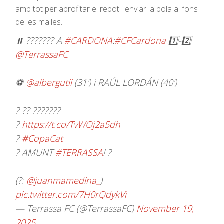
amb tot per aprofitar el rebot i enviar la bola al fons
de les malles.
⏸️ ??????? A
#CARDONA
:
#CFCardona
1️⃣-2️⃣
@TerrassaFC
⚽
@albergutii
(31') i RAÚL LORDÁN (40')
? ?? ???????
?
https://t.co/TvWOj2a5dh
?
#CopaCat
? AMUNT
#TERRASSA
! ?
(?:
@juanmamedina_
)
pic.twitter.com/7H0rQdykVi
— Terrassa FC (@TerrassaFC)
November 19,
2025