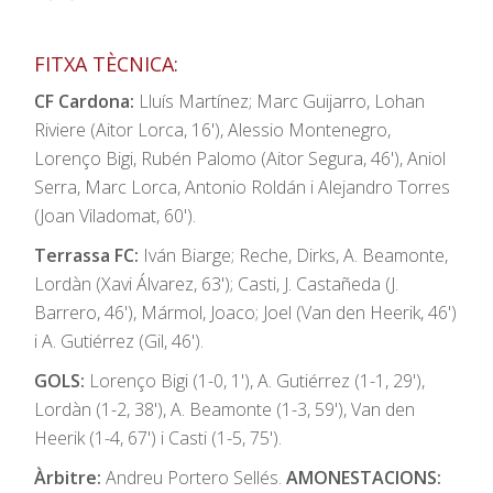
FITXA TÈCNICA:
CF Cardona:
Lluís Martínez; Marc Guijarro, Lohan
Riviere (Aitor Lorca, 16'), Alessio Montenegro,
Lorenço Bigi, Rubén Palomo (Aitor Segura, 46'), Aniol
Serra, Marc Lorca, Antonio Roldán i Alejandro Torres
(Joan Viladomat, 60').
Terrassa FC:
Iván Biarge; Reche, Dirks, A. Beamonte,
Lordàn (Xavi Álvarez, 63'); Casti, J. Castañeda (J.
Barrero, 46'), Mármol, Joaco; Joel (Van den Heerik, 46')
i A. Gutiérrez (Gil, 46').
GOLS:
Lorenço Bigi (1-0, 1'), A. Gutiérrez (1-1, 29'),
Lordàn (1-2, 38'), A. Beamonte (1-3, 59'), Van den
Heerik (1-4, 67') i Casti (1-5, 75').
Àrbitre:
Andreu Portero Sellés.
AMONESTACIONS: