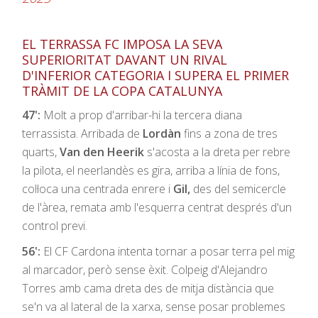
EL TERRASSA FC IMPOSA LA SEVA
SUPERIORITAT DAVANT UN RIVAL
D'INFERIOR CATEGORIA I SUPERA EL PRIMER
TRÀMIT DE LA COPA CATALUNYA
47':
Molt a prop d'arribar-hi la tercera diana
terrassista. Arribada de
Lordàn
fins a zona de tres
quarts,
Van den Heerik
s'acosta a la dreta per rebre
la pilota, el neerlandès es gira, arriba a línia de fons,
col·loca una centrada enrere i
Gil,
des del semicercle
de l'àrea, remata amb l'esquerra centrat després d'un
control previ.
56':
El CF Cardona intenta tornar a posar terra pel mig
al marcador, però sense èxit. Colpeig d'Alejandro
Torres amb cama dreta des de mitja distància que
se'n va al lateral de la xarxa, sense posar problemes