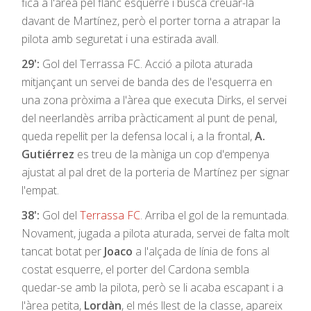
fica a l'àrea pel flanc esquerre i busca creuar-la
davant de Martínez, però el porter torna a atrapar la
pilota amb seguretat i una estirada avall.
29':
Gol del Terrassa FC. Acció a pilota aturada
mitjançant un servei de banda des de l'esquerra en
una zona pròxima a l'àrea que executa Dirks, el servei
del neerlandès arriba pràcticament al punt de penal,
queda repel·lit per la defensa local i, a la frontal,
A.
Gutiérrez
es treu de la màniga un cop d'empenya
ajustat al pal dret de la porteria de Martínez per signar
l'empat.
38':
Gol del
Terrassa FC
. Arriba el gol de la remuntada.
Novament, jugada a pilota aturada, servei de falta molt
tancat botat per
Joaco
a l'alçada de línia de fons al
costat esquerre, el porter del Cardona sembla
quedar-se amb la pilota, però se li acaba escapant i a
l'àrea petita,
Lordàn
, el més llest de la classe, apareix