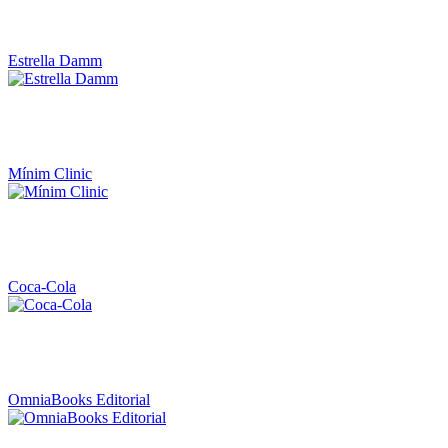
Estrella Damm
Mínim Clinic
Coca-Cola
OmniaBooks Editorial