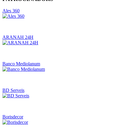
Ales 360
ARANAH 24H
Banco Mediolanum
BD Serveis
Borisdecor