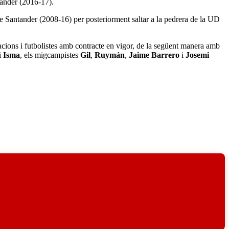
ander (2016-17).
de Santander (2008-16) per posteriorment saltar a la pedrera de la UD
acions i futbolistes amb contracte en vigor, de la següent manera amb
i
Isma
, els migcampistes
Gil
,
Ruymán
,
Jaime Barrero
i
Josemi