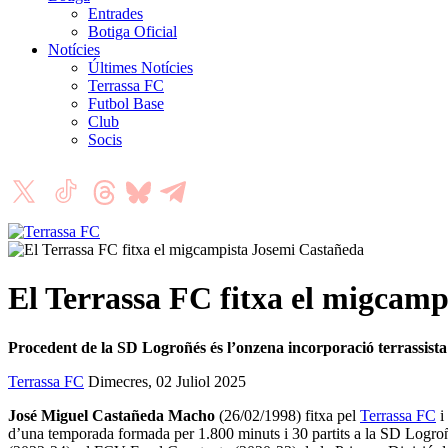
Entrades
Botiga Oficial
Notícies
Últimes Notícies
Terrassa FC
Futbol Base
Club
Socis
El Terrassa FC fitxa el migcam
Procedent de la SD Logroñés és l’onzena incorporació terrassist
Terrassa FC
Dimecres, 02 Juliol 2025
José Miguel Castañeda Macho
(26/02/1998) fitxa pel
Terrassa FC
i
d’una temporada formada per 1.800 minuts i 30 partits a la SD Logroñé