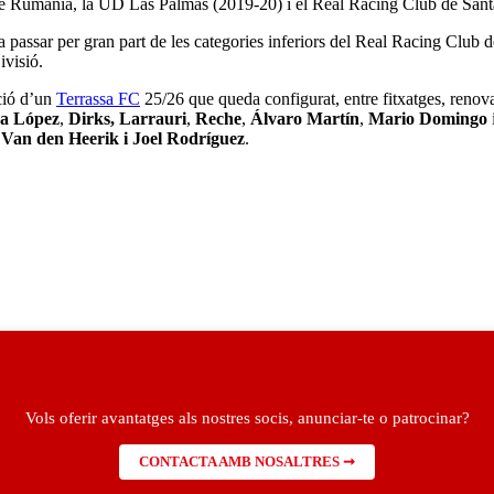
de Rumania, la UD Las Palmas (2019-20) i el Real Racing Club de Sant
 passar per gran part de les categories inferiors del Real Racing Club 
visió.
ció d’un
Terrassa FC
25/26 que queda configurat, entre fitxatges, renov
a López
,
Dirks,
Larrauri
,
Reche
,
Álvaro Martín
,
Mario Domingo
Van den Heerik i Joel Rodríguez
.
Vols oferir avantatges als nostres socis, anunciar-te o patrocinar?
CONTACTA AMB NOSALTRES ➞