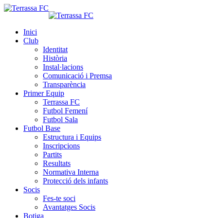
Inici
Club
Identitat
Història
Instal·lacions
Comunicació i Premsa
Transparència
Primer Equip
Terrassa FC
Futbol Femení
Futbol Sala
Futbol Base
Estructura i Equips
Inscripcions
Partits
Resultats
Normativa Interna
Protecció dels infants
Socis
Fes-te soci
Avantatges Socis
Botiga