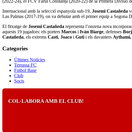
(2022-24), el FCV Farul Constanța (2020-22) de la Primera Divisió 
Internacional amb la selecció espanyola sub-19,
Josemi Castañeda
va
Las Palmas (2017-19), on va debutar amb el primer equip a Segona Di
El fitxatge de
Josemi Castañeda
representa l’onzena nova incorpora
aquests 19 jugadors: els porters
Marcos
i
Iván Biarge
, defenses
Borj
Castañeda
, els extrems
Casti
,
Joaco
i
Guti
i els davanters
Aythami, 
Categories
Últimes Notícies
Terrassa FC
Futbol Base
Club
Socis
COL·LABORA AMB EL CLUB!