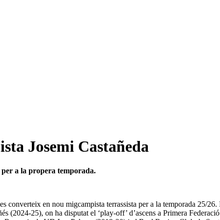
pista Josemi Castañeda
a per a la propera temporada.
 es converteix en nou migcampista terrassista per a la temporada 25/26. E
s (2024-25), on ha disputat el ‘play-off’ d’ascens a Primera Federació