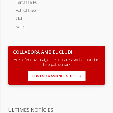
Terrassa FC
Futbol Base
Club
Socis
COL·LABORA AMB EL CLUB!
Vols oferir avantatges als nostres socis, anunciar-
te o patrocinar?
CONTACTA AMB NOSALTRES ➞
ÚLTIMES NOTÍCIES