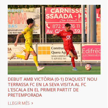
DEBUT AMB VICTÒRIA (0-1) D’AQUEST NOU
TERRASSA FC EN LA SEVA VISITA AL FC
L’ESCALA EN EL PRIMER PARTIT DE
PRETEMPORADA
LLEGIR MÉS