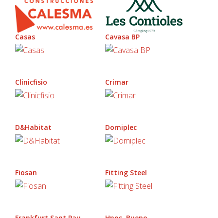
Casas
Cavasa BP
Clinicfisio
Crimar
D&Habitat
Domiplec
Fiosan
Fitting Steel
Frankfurt Sant Pau
Hnos. Bueno